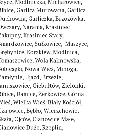
Szyce, Modlniczka, Michałowice,
Bibice, Garlica Murowana, Garlica
Duchowna, Garliczka, Brzozówka,
Owczary, Narama, Krasiniec
Zakupny, Krasiniec Stary,
Smardzowice, Sułkowice, Maszyce,
Grębynice, Korzkiew, Modlnica,
Tomaszowice, Wola Kalinowska,
Sobiesęki, Nowa Wieś, Minoga,
Zamłynie, Ujazd, Brzezie,
Januszowice, Giebułtów, Zielonki,
Bibice, Damice, Żerkowice, Górna
Wieś, Wielka Wieś, Biały Kościół,
Czajowice, Bębło, Wierzchowie,
Skała, Ojców, Cianowice Małe,
Cianowice Duże, Rzeplin,