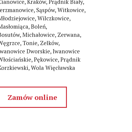
Cianowice, Kraków, Prądnik Biały,
Jerzmanowice, Sąspów, Witkowice,
Młodziejowice, Wilczkowice,
Masłomiąca, Boleń,
Bosutów, Michałowice, Zerwana,
Węgrzce, Tonie, Zelków,
Iwanowice Dworskie, Iwanowice
Włościańskie, Pękowice, Prądnik
Korzkiewski, Wola Więcławska
Zamów online