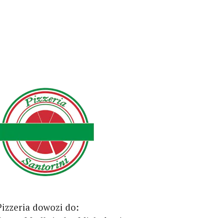
Pizzeria dowozi do: